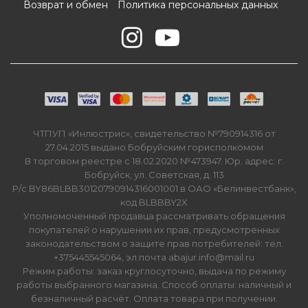
Возврат и обмен
Политика персональных данных
ЧТПУП «Инлюстрис», свидетельство №790914316 от
27.04.2015 выдано Бобруйским горисполкомом
В торговом реестре с 18.02.2020 №473947. Юр. адрес: г.
Бобруйск, ул. Советская, д. 113
Р/с BY86BLBB30120790914316001001 в ОАО «Белинвестбанк»,
код BLBBBY2X
Уполномоченный продавца рассматривать обращения
покупателей о нарушении их прав, предусмотренных
законодательством о защите прав потребителей: тел.
+375445545064, эл.почта abajur.info@mail.ru
Режим работы: заказ круглосуточно, выдача по режиму
работы выбранного магазина. Способ оплаты: наличный и
безналичный расчёт. Оплата товара при получении.