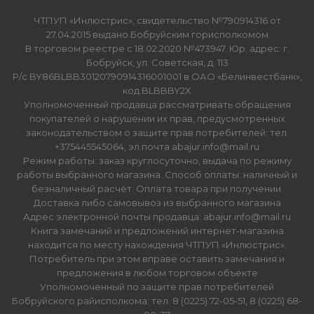
ЧТПУП «Инлюстрис», свидетельство №790914316 от
27.04.2015 выдано Бобруйским горисполкомом
В торговом реестре с 18.02.2020 №473947. Юр. адрес: г.
Бобруйск, ул. Советская, д. 113
Р/с BY86BLBB30120790914316001001 в ОАО «Белинвестбанк»,
код BLBBBY2X
Уполномоченный продавца рассматривать обращения
покупателей о нарушении их прав, предусмотренных
законодательством о защите прав потребителей: тел.
+375445545064, эл.почта abajur.info@mail.ru
Режим работы: заказ круглосуточно, выдача по режиму
работы выбранного магазина. Способ оплаты: наличный и
безналичный расчёт. Оплата товара при получении.
Доставка либо самовывоз из выбранного магазина
Адрес электронной почты продавца: abajur.info@mail.ru
Книга замечаний и предложений интернет-магазина
находится по месту нахождения ЧТПУП «Инлюстрис».
Потребитель при этом вправе оставить замечания и
предложения в любом торговом объекте
Уполномоченный по защите прав потребителей
Бобруйского райисполкома: тел. 8 (0225) 72-05-51, 8 (0225) 68-