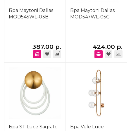
Бра Maytoni Dallas
Бра Maytoni Dallas
MOD545WL-03B
MOD547WL-05G
387.00 р.
424.00 р.
Бра ST Luce Sagrato
Бра Vele Luce