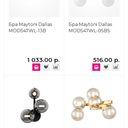
Бра Maytoni Dallas
Бра Maytoni Dallas
MOD547WL-13B
MOD547WL-05BS
1 033.00 р.
516.00 р.