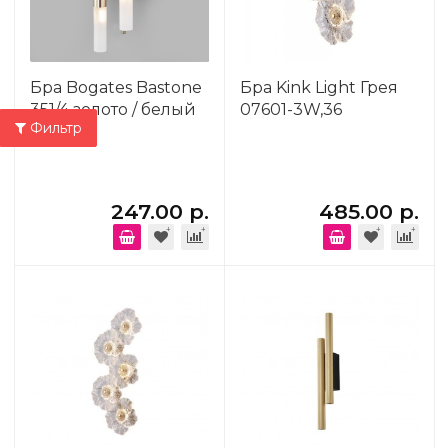
Бра Bogates Bastone
Бра Kink Light Грея
351/4 золото / белый
07601-3W,36
Фильтр
247.00 р.
485.00 р.