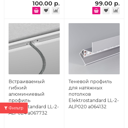
100.00 р.
99.00 р.
Встраиваемый
Теневой профиль
гибкий
для натяжных
алюминиевый
потолков
профиль
Elektrostandard LL-2-
Elektrostandard LL-2-
ALP020 a064132
Фильтр
ALP024 a067732