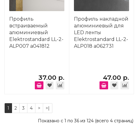
Профиль
Профиль накладной
встраиваемый
алюминиевый для
алюминиевый
LED ленты
Elektrostandard LL-2-
Elektrostandard LL-2-
ALP007 a041812
ALP018 a062731
37.00 р.
47.00 р.
1
2
3
4
>
>|
Показано с 1 по 36 из 124 (всего 4 страниц)