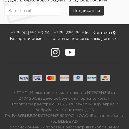
Будьте в курсе новых акций и спецпредложений!
Подписаться
+375 (44) 554-50-64
+375 (225) 751-516
Контакты
Возврат и обмен
Политика персональных данных
ЧТПУП «Инлюстрис», свидетельство №790914316 от
27.04.2015 выдано Бобруйским горисполкомом
В торговом реестре с 18.02.2020 №473947. Юр. адрес: г.
Бобруйск, ул. Советская, д. 113
Р/с BY86BLBB30120790914316001001 в ОАО «Белинвестбанк»,
код BLBBBY2X
Уполномоченный продавца рассматривать обращения