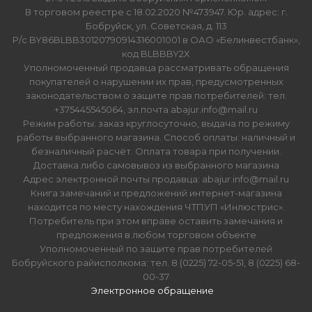
В торговом реестре с 18.02.2020 №473947. Юр. адрес: г.
Бобруйск, ул. Советская, д. 113
Р/с BY86BLBB30120790914316001001 в ОАО «Белинвестбанк»,
код BLBBBY2X
Уполномоченный продавца рассматривать обращения
покупателей о нарушении их прав, предусмотренных
законодательством о защите прав потребителей: тел.
+375445545064, эл.почта abajur.info@mail.ru
Режим работы: заказ круглосуточно, выдача по режиму
работы выбранного магазина. Способ оплаты: наличный и
безналичный расчёт. Оплата товара при получении.
Доставка либо самовывоз из выбранного магазина
Адрес электронной почты продавца: abajur.info@mail.ru
Книга замечаний и предложений интернет-магазина
находится по месту нахождения ЧТПУП «Инлюстрис».
Потребитель при этом вправе оставить замечания и
предложения в любом торговом объекте
Уполномоченный по защите прав потребителей
Бобруйского райисполкома: тел. 8 (0225) 72-05-51, 8 (0225) 68-
00-37
Электронное обращение