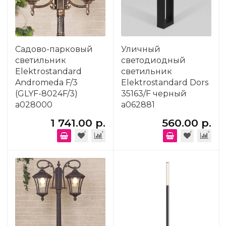
Садово-парковый
Уличный
светильник
светодиодный
Elektrostandard
светильник
Andromeda F/3
Elektrostandard Dors
(GLYF-8024F/3)
35163/F черный
a028000
a062881
1 741.00 р.
560.00 р.