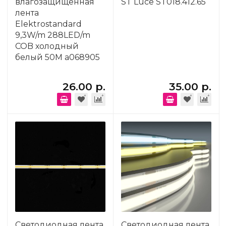
влагозащищенная
ST Luce ST018.412.65
лента
Elektrostandard
9,3W/m 288LED/m
COB холодный
белый 50M a068905
26.00 р.
35.00 р.
Светодиодная лента
Светодиодная лента