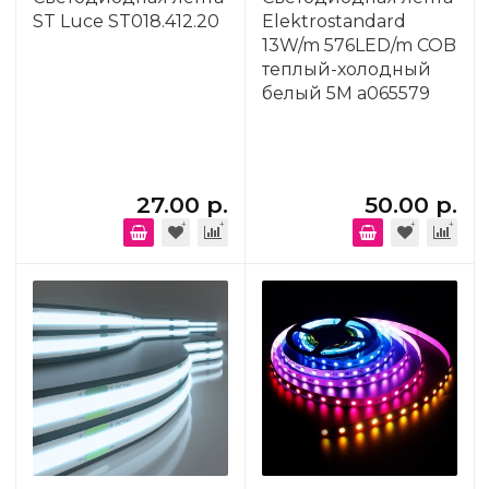
ST Luce ST018.412.20
Elektrostandard
13W/m 576LED/m COB
теплый-холодный
белый 5M a065579
27.00 р.
50.00 р.