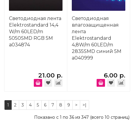
Светодиодная лента
Светодиодная
Elektrostandard 14,4
влагозащищенная
W/m 60LED/m
лента
5050SMD RGB 5M
Elektrostandard
a034874
4,8W/m 60LED/m
2835SMD синий 5M
a040999
21.00 р.
6.00 р.
1
2
3
4
5
6
7
8
9
>
>|
Показано с 1 по 36 из 347 (всего 10 страниц)