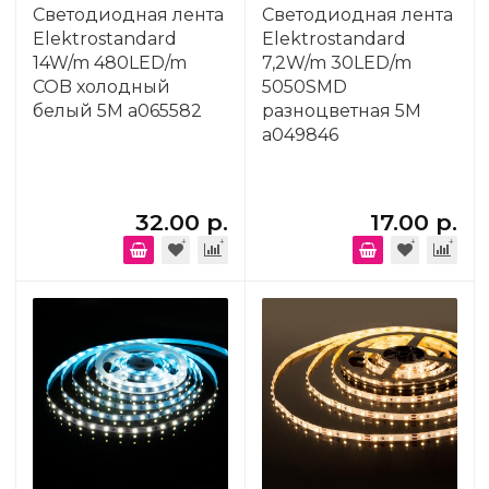
Светодиодная лента
Светодиодная лента
Elektrostandard
Elektrostandard
14W/m 480LED/m
7,2W/m 30LED/m
COB холодный
5050SMD
белый 5M a065582
разноцветная 5M
a049846
32.00 р.
17.00 р.