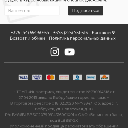
Будьте в курсе новых акций и спецпредложений!
Подписаться
+375 (44) 554-50-64
+375 (225) 751-516
Контакты
Возврат и обмен
Политика персональных данных
ЧТПУП «Инлюстрис», свидетельство №790914316 от
27.04.2015 выдано Бобруйским горисполкомом
В торговом реестре с 18.02.2020 №473947. Юр. адрес: г.
Бобруйск, ул. Советская, д. 113
Р/с BY86BLBB30120790914316001001 в ОАО «Белинвестбанк»,
код BLBBBY2X
Уполномоченный продавца рассматривать обращения