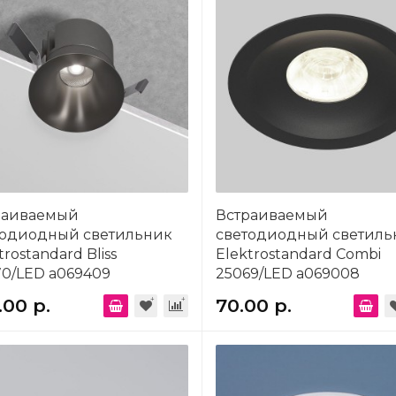
раиваемый
Встраиваемый
тодиодный светильник
светодиодный светиль
trostandard Bliss
Elektrostandard Combi
0/LED a069409
25069/LED a069008
.00 р.
70.00 р.