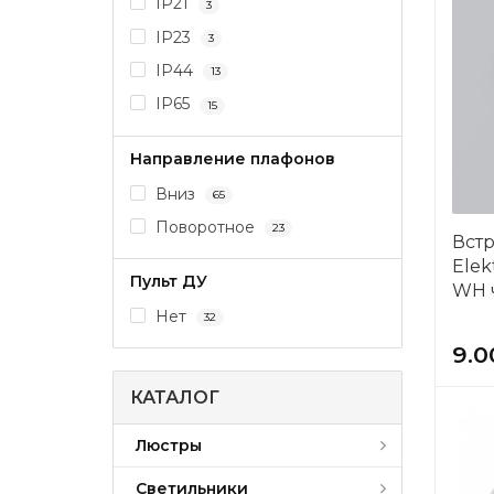
IP21
3
IP23
3
IP44
13
IP65
15
Направление плафонов
Вниз
65
Поворотное
23
Вст
Elek
Пульт ДУ
WH 
Нет
32
9.0
КАТАЛОГ
Люстры
Светильники
Светодиодные