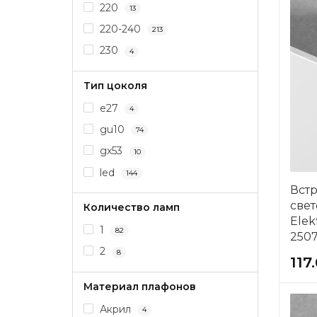
220
13
220-240
213
230
4
Тип цоколя
e27
4
gu10
74
gx53
10
led
144
Вст
све
Количество ламп
Elek
1
82
2507
2
8
117
Материал плафонов
Акрил
4