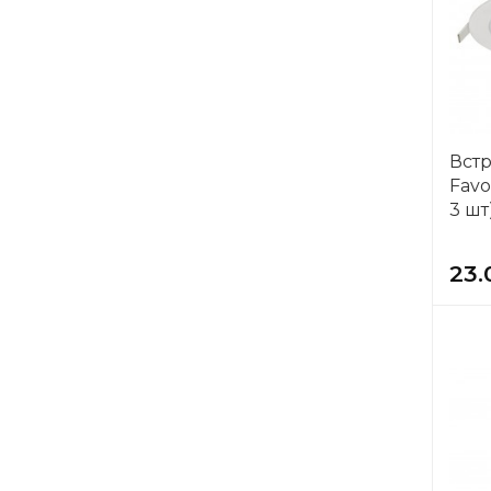
Светодиодные
ленты
Светодиодные
модули
Вст
Favo
3 шт
23.