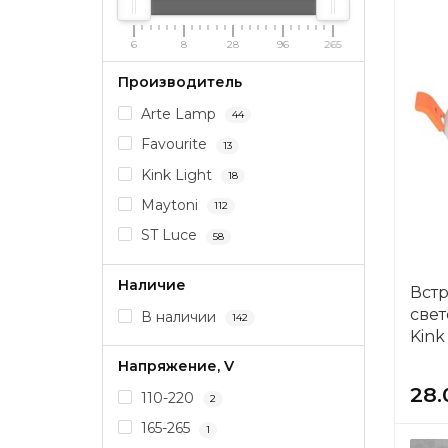
6
8
28
96
265
Производитель
Arte Lamp
44
Favourite
13
Kink Light
18
Maytoni
112
ST Luce
58
Наличие
Вст
све
В наличии
142
Kink
Напряжение, V
28.
110-220
2
165-265
1