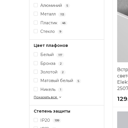
Алюминий
5
Металл
113
Пластик
48
Стекло
9
Цвет плафонов
Белый
117
Бронза
2
Вст
Золотой
2
све
Матовый белый
5
Elek
2507
Никель
1
Показать все
129
Степень защиты
IP20
199