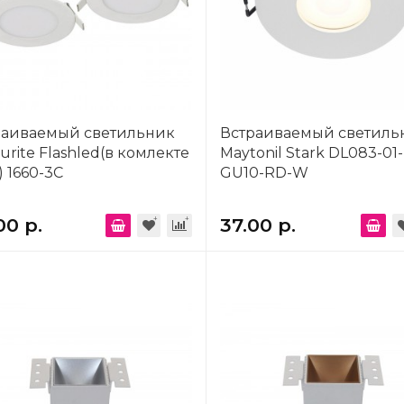
раиваемый светильник
Встраиваемый светиль
urite Flashled(в комлекте
Maytonil Stark DL083-01-
) 1660-3C
GU10-RD-W
00 р.
37.00 р.