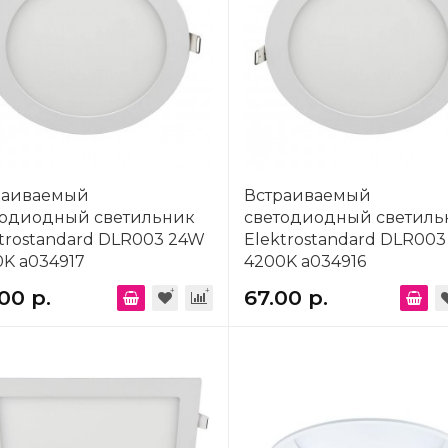
раиваемый
Встраиваемый
тодиодный светильник
светодиодный светиль
trostandard DLR003 24W
Elektrostandard DLR00
K a034917
4200K a034916
.00 р.
67.00 р.