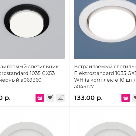
раиваемый светильник
Встраиваемый светиль
trostandard 1035 GX53
Elektrostandard 1035 GX
черный a069360
WH (в комплекте 10 шт.)
a043127
0 р.
133.00 р.