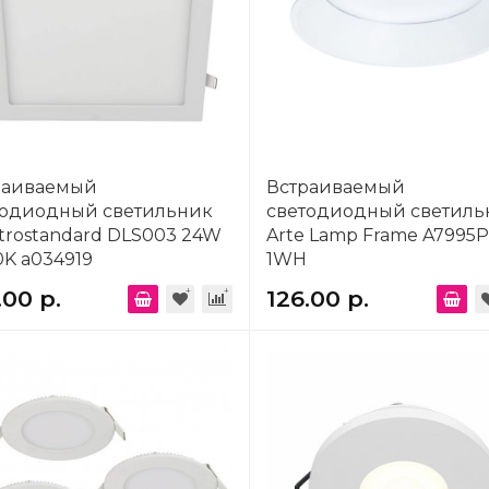
раиваемый
Встраиваемый
тодиодный светильник
светодиодный светиль
trostandard DLS003 24W
Arte Lamp Frame A7995P
K a034919
1WH
.00 р.
126.00 р.