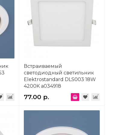
ник
Встраиваемый
53
светодиодный светильник
Elektrostandard DLS003 18W
4200K a034918
77.00 р.