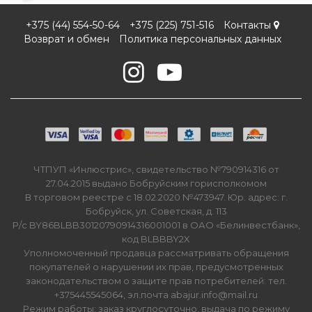
+375 (44) 554-50-64
+375 (225) 751-516
Контакты
Возврат и обмен
Политика персональных данных
ЧТПУП «Инлюстрис», свидетельство №790914316 от
27.04.2015 выдано Бобруйским горисполкомом
В торговом реестре с 18.02.2020 №473947. Юр. адрес: г.
Бобруйск, ул. Советская, д. 113
Р/с BY86BLBB30120790914316001001 в ОАО «Белинвестбанк»,
код BLBBBY2X
Уполномоченный продавца рассматривать обращения
покупателей о нарушении их прав, предусмотренных
законодательством о защите прав потребителей: тел.
+375445545064, эл.почта abajur.info@mail.ru
Режим работы: заказ круглосуточно, выдача по режиму