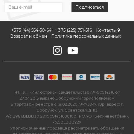
Подписаться
+375 (44) 554-50-64
+375 (225) 751-516
Контакты
Возврат и обмен
Политика персональных данных
ЧТПУП «Инлюстрис», свидетельство №790914316 от
27.04.2015 выдано Бобруйским горисполкомом
В торговом реестре с 18.02.2020 №473947. Юр. адрес: г.
Бобруйск, ул. Советская, д. 113
Р/с BY86BLBB30120790914316001001 в ОАО «Белинвестбанк»,
код BLBBBY2X
Уполномоченный продавца рассматривать обращения