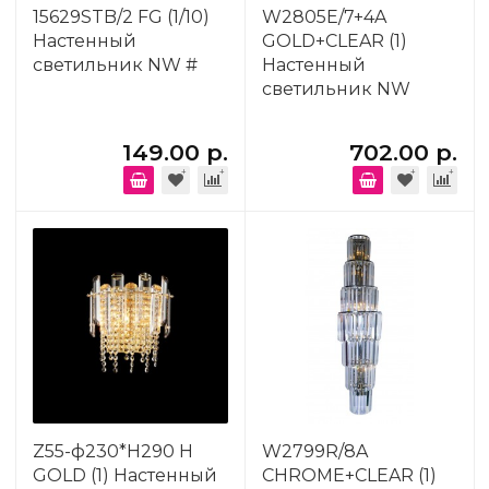
15629STB/2 FG (1/10)
W2805E/7+4A
Настенный
GOLD+CLEAR (1)
светильник NW #
Настенный
светильник NW
149.00 р.
702.00 р.
Z55-ф230*H290 H
W2799R/8A
GOLD (1) Настенный
CHROME+CLEAR (1)