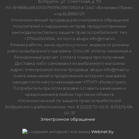
Бобруйск, ул. Советская, д. 113
Р/с BY86BLBB30120790914316001001 в ОАО «Белинвестбанк»,
код BLBBBY2X
Уполномоченный продавца рассматривать обращения
покупателей о нарушении их прав, предусмотренных
законодательством о защите прав потребителей: тел.
+375445545064, эл.почта abajur.info@mail.ru
Режим работы: заказ круглосуточно, выдача по режиму
работы выбранного магазина. Способ оплаты: наличный и
безналичный расчёт. Оплата товара при получении.
Доставка либо самовывоз из выбранного магазина
Адрес электронной почты продавца: abajur.info@mail.ru
Книга замечаний и предложений интернет-магазина
находится по месту нахождения ЧТПУП «Инлюстрис».
Потребитель при этом вправе оставить замечания и
предложения в любом торговом объекте
Уполномоченный по защите прав потребителей
Бобруйского райисполкома: тел. 8 (0225) 72-05-51, 8 (0225) 68-
00-37
Электронное обращение
Создание интернет-магазина
Webnet.by