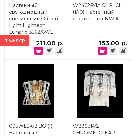
Настенный
W2462R/1A CHR+CL
светодиодный
(1/10) Настенный
светильник Odeon
светильник NW #
Light Hightech
Lunario 3562/6WL
Фильтр
211.00 р.
153.00 р.
095WLSK/2 BG (1)
W2893R/2
Настенный
CHROME+CLEAR