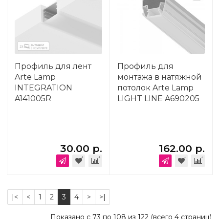
Профиль для лент
Профиль для
Arte Lamp
монтажа в натяжной
INTEGRATION
потолок Arte Lamp
A141005R
LIGHT LINE A690205
30.00 р.
162.00 р.
|<
<
1
2
3
4
>
>|
Показано с 73 по 108 из 122 (всего 4 страниц)