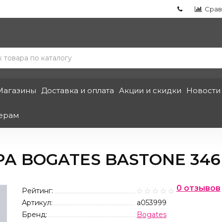
Срав
Магазины
Доставка и оплата
Акции и скидки
Новости
ерам
А BOGATES BASTONE 346
0 отзывов
Рейтинг:
Артикул:
a053999
Бренд:
Bogates