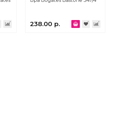
ates
Бра Bogates Bastone 347/4
238.00 р.