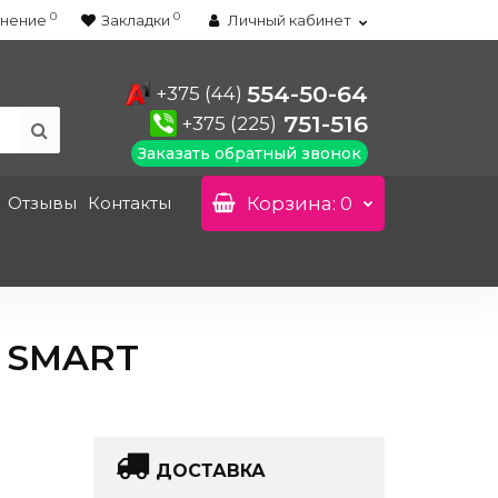
0
0
нение
Закладки
Личный кабинет
554-50-64
+375 (44)
751-516
+375 (225)
Заказать обратный звонок
Отзывы
Контакты
Корзина
: 0
 SMART
ДОСТАВКА