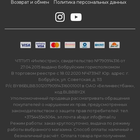
Возврат и обмен
Политика персональных данных
ЧТПУП «Инлюстрис», свидетельство №790914316 от
27.04.2015 выдано Бобруйским горисполкомом
В торговом реестре с 18.02.2020 №473947. Юр. адрес: г.
Бобруйск, ул. Советская, д. 113
Р/с BY86BLBB30120790914316001001 в ОАО «Белинвестбанк»,
код BLBBBY2X
Уполномоченный продавца рассматривать обращения
покупателей о нарушении их прав, предусмотренных
законодательством о защите прав потребителей: тел.
+375445545064, эл.почта abajur.info@mail.ru
Режим работы: заказ круглосуточно, выдача по режиму
работы выбранного магазина. Способ оплаты: наличный и
безналичный расчёт. Оплата товара при получении.