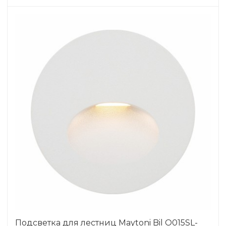
Подсветка для лестниц Maytoni Bil O015SL-