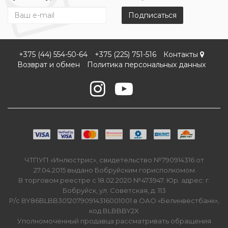
Подписаться
+375 (44) 554-50-64
+375 (225) 751-516
Контакты
Возврат и обмен
Политика персональных данных
ЧТПУП «Инлюстрис», свидетельство №790914316 от
27.04.2015 выдано Бобруйским горисполкомом
В торговом реестре с 18.02.2020 №473947. Юр. адрес: г.
Бобруйск, ул. Советская, д. 113
Р/с BY86BLBB30120790914316001001 в ОАО «Белинвестбанк»,
код BLBBBY2X
Уполномоченный продавца рассматривать обращения