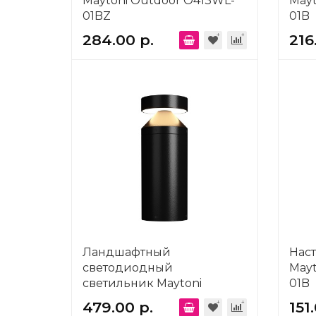
Maytoni Outdoor O413WL-
Mayt
01BZ
01B
284.00 р.
216
Ландшафтный
Нас
светодиодный
Mayt
светильник Maytoni
01B
Outdoor Olten O591FL-
479.00 р.
151
L12GF3K