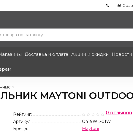
Срав
Магазины
Доставка и оплата
Акции и скидки
Новости
ерам
енные
ЛЬНИК MAYTONI OUTDOO
0 отзывов
Рейтинг:
Артикул:
O419WL-01W
Бренд:
Maytoni