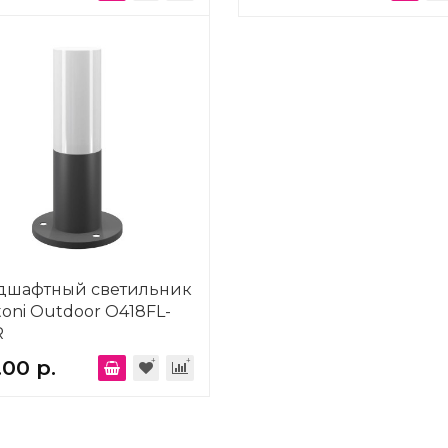
дшафтный светильник
oni Outdoor O418FL-
R
.00 р.