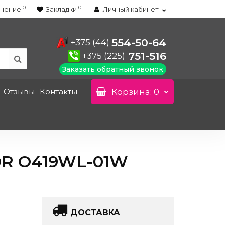
0
0
нение
Закладки
Личный кабинет
554-50-64
+375 (44)
751-516
+375 (225)
Заказать обратный звонок
Отзывы
Контакты
Корзина
: 0
R O419WL-01W
ДОСТАВКА