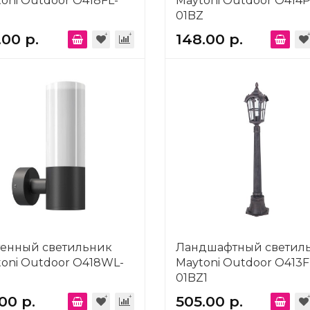
oni Outdoor O418FL-
Maytoni Outdoor O414P
01BZ
.00 р.
148.00 р.
тенный светильник
Ландшафтный светил
oni Outdoor O418WL-
Maytoni Outdoor O413F
01BZ1
.00 р.
505.00 р.