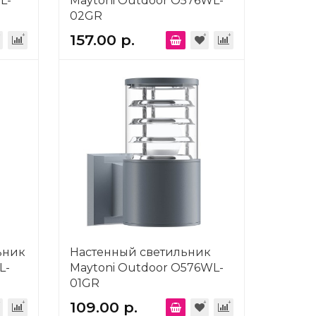
L-
Maytoni Outdoor O576WL-
02GR
157.00 р.
ьник
Настенный светильник
L-
Maytoni Outdoor O576WL-
01GR
109.00 р.