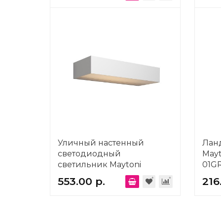
Уличный настенный
Лан
светодиодный
Mayt
светильник Maytoni
01G
Outdoor Lot O428WL-
553.00 р.
216
L20W3K