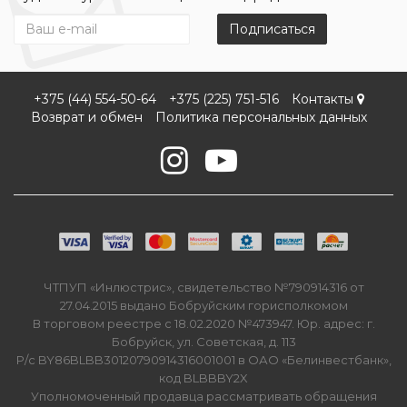
Подписаться
+375 (44) 554-50-64
+375 (225) 751-516
Контакты
Возврат и обмен
Политика персональных данных
ЧТПУП «Инлюстрис», свидетельство №790914316 от
27.04.2015 выдано Бобруйским горисполкомом
В торговом реестре с 18.02.2020 №473947. Юр. адрес: г.
Бобруйск, ул. Советская, д. 113
Р/с BY86BLBB30120790914316001001 в ОАО «Белинвестбанк»,
код BLBBBY2X
Уполномоченный продавца рассматривать обращения