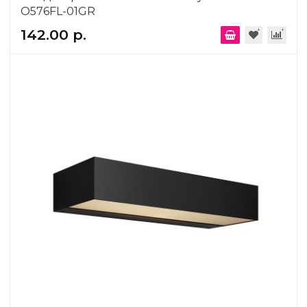
O576FL-01GR
142.00 р.