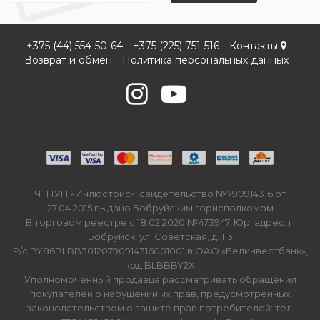
+375 (44) 554-50-64
+375 (225) 751-516
Контакты
Возврат и обмен
Политика персональных данных
ЧТПУП «Инлюстрис», свидетельство №790914316 от
27.04.2015 выдано Бобруйским горисполкомом
В торговом реестре с 18.02.2020 №473947. Юр. адрес: г.
Бобруйск, ул. Советская, д. 113
Р/с BY86BLBB30120790914316001001 в ОАО «Белинвестбанк»,
код BLBBBY2X
Уполномоченный продавца рассматривать обращения
покупателей о нарушении их прав, предусмотренных
законодательством о защите прав потребителей: тел.