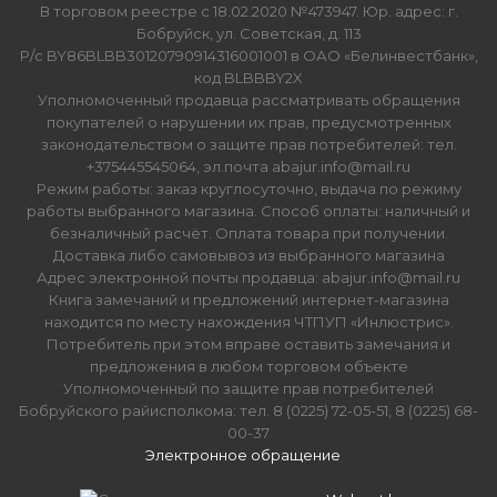
В торговом реестре с 18.02.2020 №473947. Юр. адрес: г.
Бобруйск, ул. Советская, д. 113
Р/с BY86BLBB30120790914316001001 в ОАО «Белинвестбанк»,
код BLBBBY2X
Уполномоченный продавца рассматривать обращения
покупателей о нарушении их прав, предусмотренных
законодательством о защите прав потребителей: тел.
+375445545064, эл.почта abajur.info@mail.ru
Режим работы: заказ круглосуточно, выдача по режиму
работы выбранного магазина. Способ оплаты: наличный и
безналичный расчёт. Оплата товара при получении.
Доставка либо самовывоз из выбранного магазина
Адрес электронной почты продавца: abajur.info@mail.ru
Книга замечаний и предложений интернет-магазина
находится по месту нахождения ЧТПУП «Инлюстрис».
Потребитель при этом вправе оставить замечания и
предложения в любом торговом объекте
Уполномоченный по защите прав потребителей
Бобруйского райисполкома: тел. 8 (0225) 72-05-51, 8 (0225) 68-
00-37
Электронное обращение