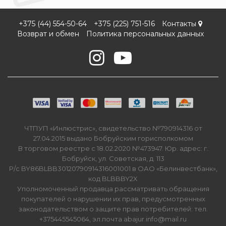
+375 (44) 554-50-64
+375 (225) 751-516
Контакты
Возврат и обмен
Политика персональных данных
ЧТПУП «Инлюстрис», свидетельство №790914316 от
27.04.2015 выдано Бобруйским горисполкомом
В торговом реестре с 18.02.2020 №473947. Юр. адрес: г.
Бобруйск, ул. Советская, д. 113
Р/с BY86BLBB30120790914316001001 в ОАО «Белинвестбанк»,
код BLBBBY2X
Уполномоченный продавца рассматривать обращения
покупателей о нарушении их прав, предусмотренных
законодательством о защите прав потребителей: тел.
+375445545064, эл.почта abajur.info@mail.ru