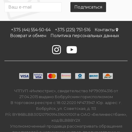
Подписаться
+375 (44) 554-50-64
+375 (225) 751-516
Контакты
Возврат и обмен
Политика персональных данных
ЧТПУП «Инлюстрис», свидетельство №790914316 от
27.04.2015 выдано Бобруйским горисполкомом
В торговом реестре с 18.02.2020 №473947. Юр. адрес: г.
Бобруйск, ул. Советская, д. 113
Р/с BY86BLBB30120790914316001001 в ОАО «Белинвестбанк»,
код BLBBBY2X
Уполномоченный продавца рассматривать обращения