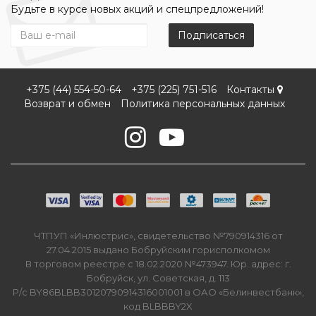
Будьте в курсе новых акций и спецпредложений!
Подписаться
+375 (44) 554-50-64
+375 (225) 751-516
Контакты
Возврат и обмен
Политика персональных данных
ЧТПУП «Инлюстрис», свидетельство №790914316 от
27.04.2015 выдано Бобруйским горисполкомом
В торговом реестре с 18.02.2020 №473947. Юр. адрес: г.
Бобруйск, ул. Советская, д. 113
Р/с BY86BLBB30120790914316001001 в ОАО «Белинвестбанк»,
код BLBBBY2X