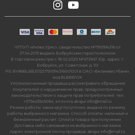
ЧТПУП «Инлюстрис», свидетельство №790914316 от
27.04.2015 выдано Бобруйским горисполкомом
В торговом реестре с 18.02.2020 №473947. Юр. адрес: г.
Бобруйск, ул. Советская, д. 113
Р/с BY86BLBB30120790914316001001 в ОАО «Белинвестбанк»,
код BLBBBY2X
Уполномоченный продавца рассматривать обращения
покупателей о нарушении их прав, предусмотренных
законодательством о защите прав потребителей: тел.
+375445545064, эл.почта abajur.info@mail.ru
Режим работы: заказ круглосуточно, выдача по режиму
работы выбранного магазина. Способ оплаты: наличный и
безналичный расчёт. Оплата товара при получении.
Доставка либо самовывоз из выбранного магазина
Адрес электронной почты продавца: abajur.info@mail.ru