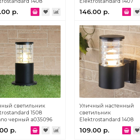
trostandard 1408
Elektrostandard 1407
no a032623
Techno a032621
.00 р.
146.00 р.
чный светильник
Уличный настенный
trostandard 1508
светильник
hno черный a035096
Elektrostandard 1408
Techno a032622
.00 р.
109.00 р.