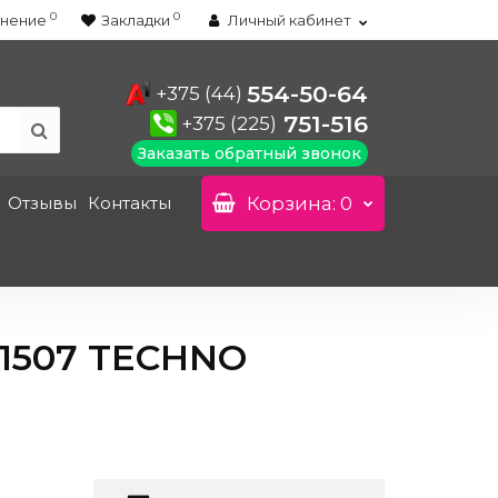
0
0
нение
Закладки
Личный кабинет
554-50-64
+375 (44)
751-516
+375 (225)
Заказать обратный звонок
Отзывы
Контакты
Корзина
: 0
1507 TECHNO