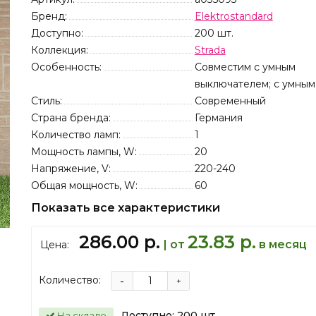
Бренд:
Elektrostandard
Доступно:
200
шт.
Коллекция:
Strada
Особенность:
Совместим с умным
выключателем; с умным
Стиль:
Современный
Страна бренда:
Германия
Количество ламп:
1
Мощность лампы, W:
20
Напряжение, V:
220-240
Общая мощность, W:
60
Показать все характеристики
286.00 р.
23.83 р.
| от
в месяц
Цена:
Количество:
-
+
Доступно:
200
шт.
На складе