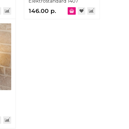
Elektrostandard 1407
Techno a032609
146.00 р.