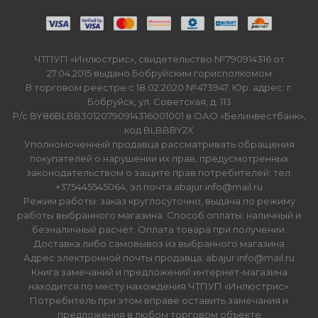
ЧТПУП «Инлюстрис», свидетельство №790914316 от
27.04.2015 выдано Бобруйским горисполкомом
В торговом реестре с 18.02.2020 №473947. Юр. адрес: г.
Бобруйск, ул. Советская, д. 113
Р/с BY86BLBB30120790914316001001 в ОАО «Белинвестбанк»,
код BLBBBY2X
Уполномоченный продавца рассматривать обращения
покупателей о нарушении их прав, предусмотренных
законодательством о защите прав потребителей: тел.
+375445545064, эл.почта abajur.info@mail.ru
Режим работы: заказ круглосуточно, выдача по режиму
работы выбранного магазина. Способ оплаты: наличный и
безналичный расчёт. Оплата товара при получении.
Доставка либо самовывоз из выбранного магазина
Адрес электронной почты продавца: abajur.info@mail.ru
Книга замечаний и предложений интернет-магазина
находится по месту нахождения ЧТПУП «Инлюстрис».
Потребитель при этом вправе оставить замечания и
предложения в любом торговом объекте