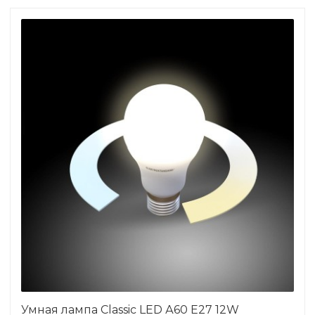
Умная лампа Classic LED А60 Е27 12W