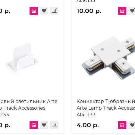
A150133
0 р.
10.00 р.
овый светильник Arte
Коннектор T-образны
 Track Accessories
Arte Lamp Track Accesso
0233
A140133
0 р.
4.00 р.