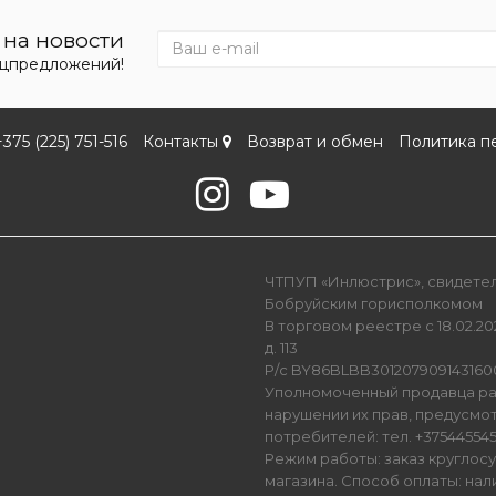
на новости
ецпредложений!
+375 (225) 751-516
Контакты
Возврат и обмен
Политика п
ЧТПУП «Инлюстрис», свидетель
Бобруйским горисполкомом
В торговом реестре с 18.02.202
д. 113
Р/с BY86BLBB301207909143160
Уполномоченный продавца ра
нарушении их прав, предусмо
потребителей: тел. +3754455450
Режим работы: заказ круглос
магазина. Способ оплаты: нал