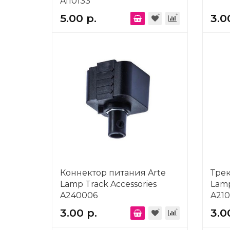
A110133
5.00 р.
3.0
Коннектор питания Arte
Трек
Lamp Track Accessories
Lamp
A240006
A21
3.00 р.
3.0