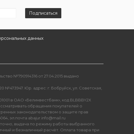
Подписаться
ерсональных данных
ство №790914316 от 27.04.2015 выдано
0 №473947. Юр. адрес: г. Бобруйск, ул. Советская,
01001 в ОАО «Белинвестбанк», код BLBBBY2X
ссматривать обращения покупателей о
тренных законодательством о защите прав
64, эл.почта abajur.info@mail.ru
уточно, выдача по режиму работы выбранного
ичный и безналичный расчёт. Оплата товара при