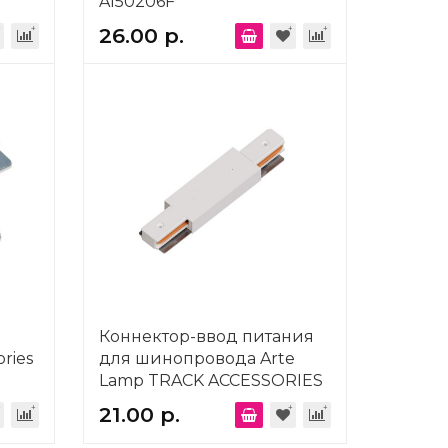
A150206F
26.00 р.
й
Коннектор-ввод питания
ries
для шинопровода Arte
Lamp TRACK ACCESSORIES
A130333P
21.00 р.