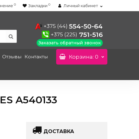
0
0
нение
Закладки
Личный кабинет
554-50-64
+375 (44)
751-516
+375 (225)
Заказать обратный звонок
Отзывы
Контакты
Корзина
: 0
S A540133
ДОСТАВКА