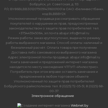
Бобруйск, ул. Советская, д. 113
Р/с BY86BLBB30120790914316001001 в ОАО «Белинвестбанк»,
код BLBBBY2X
Уполномоченный продавца рассматривать обращения
покупателей о нарушении их прав, предусмотренных
законодательством о защите прав потребителей: тел.
+375445545064, эл.почта abajur.info@mail.ru
Режим работы: заказ круглосуточно, выдача по режиму
работы выбранного магазина. Способ оплаты: наличный и
безналичный расчёт. Оплата товара при получении.
Доставка либо самовывоз из выбранного магазина
Адрес электронной почты продавца: abajur.info@mail.ru
Книга замечаний и предложений интернет-магазина
находится по месту нахождения ЧТПУП «Инлюстрис».
Потребитель при этом вправе оставить замечания и
предложения в любом торговом объекте
Уполномоченный по защите прав потребителей
Бобруйского райисполкома: тел. 8 (0225) 72-05-51, 8 (0225) 68-
00-37
Электронное обращение
Создание интернет-магазина
Webnet.by