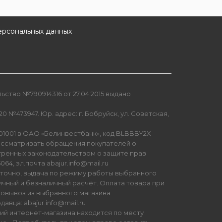
ерсональных данных
ство №790914316 от 27.04.2015 выдано
0 №473947. Юр. адрес: г. Бобруйск, ул. Советская,
01001 в ОАО «Белинвестбанк», код BLBBBY2X
ссматривать обращения покупателей о
тренных законодательством о защите прав
64, эл.почта abajur.info@mail.ru
уточно, выдача по режиму работы выбранного
ичный и безналичный расчёт. Оплата товара при
мовывоз из выбранного магазина
авца: abajur.info@mail.ru
ий интернет-магазина находится по месту