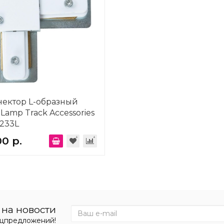
нектор L-образный
 Lamp Track Accessories
233L
00 р.
на новости
ецпредложений!