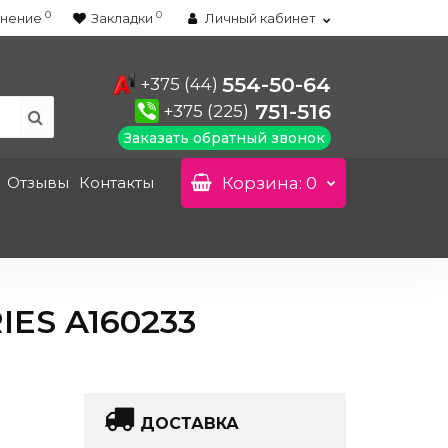
0
0
нение
Закладки
Личный кабинет
554-50-64
+375 (44)
751-516
+375 (225)
Заказать обратный звонок
Отзывы
Контакты
Корзина
: 0
ES A160233
ДОСТАВКА