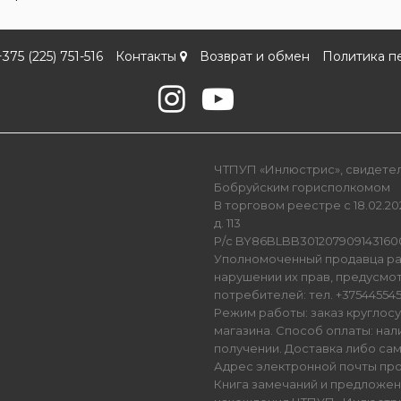
+375 (225) 751-516
Контакты
Возврат и обмен
Политика п
ЧТПУП «Инлюстрис», свидетель
Бобруйским горисполкомом
В торговом реестре с 18.02.202
д. 113
Р/с BY86BLBB301207909143160
Уполномоченный продавца ра
нарушении их прав, предусмо
потребителей: тел. +3754455450
Режим работы: заказ круглос
магазина. Способ оплаты: нал
получении. Доставка либо са
Адрес электронной почты прод
Книга замечаний и предложен