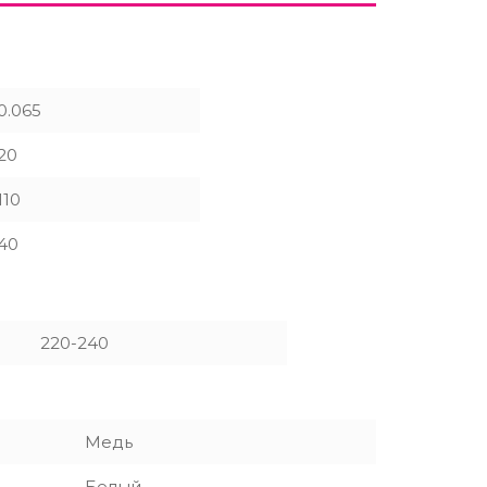
0.065
20
110
40
220-240
Медь
Белый