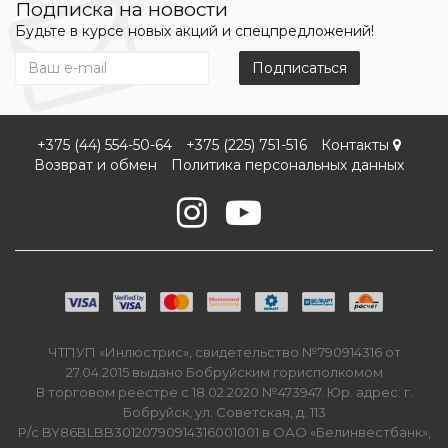
Подписка на новости
Будьте в курсе новых акций и спецпредложений!
Подписаться
+375 (44) 554-50-64
+375 (225) 751-516
Контакты
Возврат и обмен
Политика персональных данных
ЧТПУП «Инлюстрис», свидетельство №790914316 от
27.04.2015 выдано Бобруйским горисполкомом
В торговом реестре с 18.02.2020 №473947. Юр. адрес: г.
Бобруйск, ул. Советская, д. 113
Р/с BY86BLBB30120790914316001001 в ОАО «Белинвестбанк»,