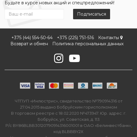
Будьте в курсе новых акций и спецпредложений!
Подписаться
+375 (44) 554-50-64
+375 (225) 751-516
Контакты
Возврат и обмен
Политика персональных данных
ЧТПУП «Инлюстрис», свидетельство №790914316 от
27.04.2015 выдано Бобруйским горисполкомом
В торговом реестре с 18.02.2020 №473947. Юр. адрес: г.
Бобруйск, ул. Советская, д. 113
Р/с BY86BLBB30120790914316001001 в ОАО «Белинвестбанк»,
код BLBBBY2X