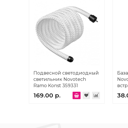
Подвесной светодиодный
База
светильник Novotech
Novo
Ramo Konst 359331
вст
3591
169.00 р.
38.