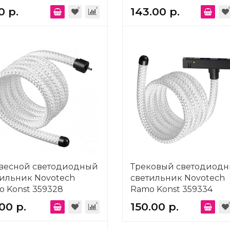
359133
0 р.
143.00 р.
весной светодиодный
Трековый светодиод
тильник Novotech
светильник Novotech
 Konst 359328
Ramo Konst 359334
.00 р.
150.00 р.