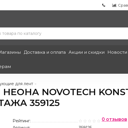
Срав
Магазины
Доставка и оплата
Акции и скидки
Новости
ерам
ующие для лент
О НЕОНА NOVOTECH KONS
АЖА 359125
0 отзывов
Рейтинг:
Артикул:
359125