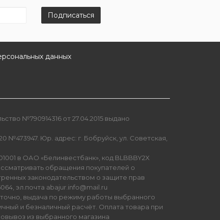
Подписаться
ерсональных данных
ство №790914316 от 27.04.2015 выдано
0 №473947. Юр. адрес: г. Бобруйск, ул. Советская,
01001 в ОАО «Белинвестбанк», код BLBBBY2X
ссматривать обращения покупателей о
тренных законодательством о защите прав
64, эл.почта abajur.info@mail.ru
уточно, выдача по режиму работы выбранного
ичный и безналичный расчёт. Оплата товара при
мовывоз из выбранного магазина