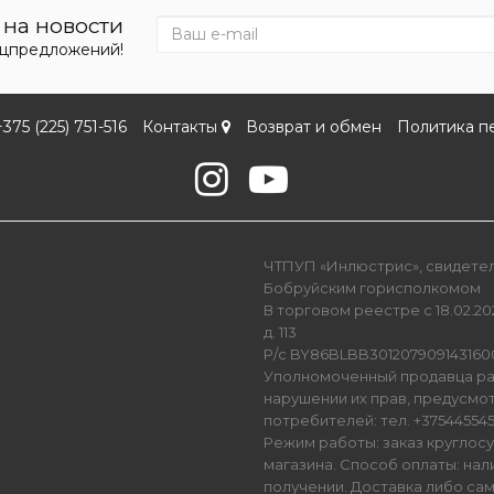
на новости
ецпредложений!
+375 (225) 751-516
Контакты
Возврат и обмен
Политика п
ЧТПУП «Инлюстрис», свидетель
Бобруйским горисполкомом
В торговом реестре с 18.02.202
д. 113
Р/с BY86BLBB301207909143160
Уполномоченный продавца ра
нарушении их прав, предусмо
потребителей: тел. +3754455450
Режим работы: заказ круглос
магазина. Способ оплаты: нал
получении. Доставка либо са