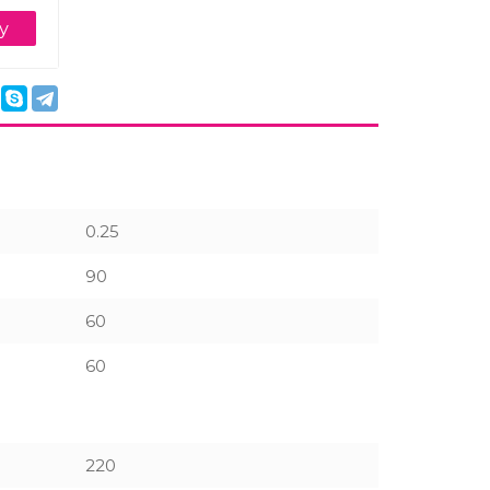
у
0.25
90
60
60
220