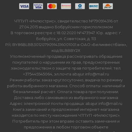
ЧТПУП «Инлюстрис», свидетельство №790914316 от
27.04.2015 выдано Бобруйским горисполкомом
В торговом реестре с 18.02.2020 №473947. Юр. адрес: г.
Бобруйск, ул. Советская, д. 113
Р/с BY86BLBB30120790914316001001 в ОАО «Белинвестбанк»,
код BLBBBY2X
Уполномоченный продавца рассматривать обращения
покупателей о нарушении их прав, предусмотренных
законодательством о защите прав потребителей: тел.
+375445545064, эл.почта abajur.info@mail.ru
Режим работы: заказ круглосуточно, выдача по режиму
работы выбранного магазина. Способ оплаты: наличный и
безналичный расчёт. Оплата товара при получении.
Доставка либо самовывоз из выбранного магазина
Адрес электронной почты продавца: abajur.info@mail.ru
Книга замечаний и предложений интернет-магазина
находится по месту нахождения ЧТПУП «Инлюстрис».
Потребитель при этом вправе оставить замечания и
предложения в любом торговом объекте