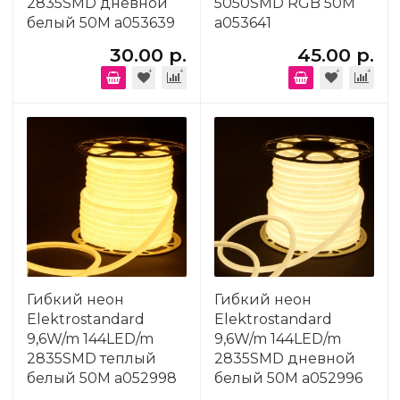
2835SMD дневной
5050SMD RGB 50M
белый 50M a053639
a053641
30.00 р.
45.00 р.
Гибкий неон
Гибкий неон
Elektrostandard
Elektrostandard
9,6W/m 144LED/m
9,6W/m 144LED/m
2835SMD теплый
2835SMD дневной
белый 50M a052998
белый 50M a052996