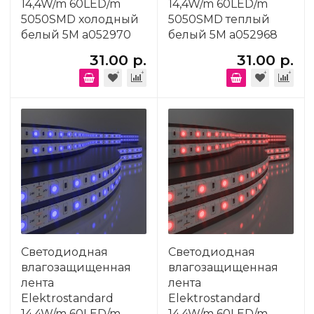
14,4W/m 60LED/m
14,4W/m 60LED/m
5050SMD холодный
5050SMD теплый
белый 5M a052970
белый 5M a052968
31.00 р.
31.00 р.
Светодиодная
Светодиодная
влагозащищенная
влагозащищенная
лента
лента
Elektrostandard
Elektrostandard
14,4W/m 60LED/m
14,4W/m 60LED/m