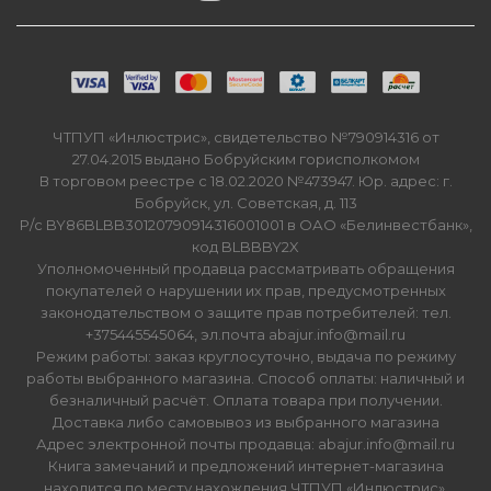
ЧТПУП «Инлюстрис», свидетельство №790914316 от
27.04.2015 выдано Бобруйским горисполкомом
В торговом реестре с 18.02.2020 №473947. Юр. адрес: г.
Бобруйск, ул. Советская, д. 113
Р/с BY86BLBB30120790914316001001 в ОАО «Белинвестбанк»,
код BLBBBY2X
Уполномоченный продавца рассматривать обращения
покупателей о нарушении их прав, предусмотренных
законодательством о защите прав потребителей: тел.
+375445545064, эл.почта abajur.info@mail.ru
Режим работы: заказ круглосуточно, выдача по режиму
работы выбранного магазина. Способ оплаты: наличный и
безналичный расчёт. Оплата товара при получении.
Доставка либо самовывоз из выбранного магазина
Адрес электронной почты продавца: abajur.info@mail.ru
Книга замечаний и предложений интернет-магазина
находится по месту нахождения ЧТПУП «Инлюстрис».