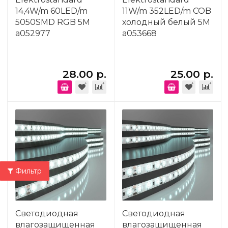
14,4W/m 60LED/m
11W/m 352LED/m COB
5050SMD RGB 5M
холодный белый 5M
a052977
a053668
28.00 р.
25.00 р.
Фильтр
Светодиодная
Светодиодная
влагозащищенная
влагозащищенная