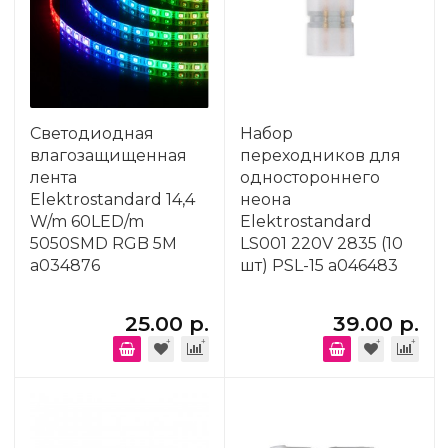
Светодиодная
Набор
влагозащищенная
переходников для
лента
одностороннего
Elektrostandard 14,4
неона
W/m 60LED/m
Elektrostandard
5050SMD RGB 5M
LS001 220V 2835 (10
a034876
шт) PSL-15 a046483
25.00 р.
39.00 р.