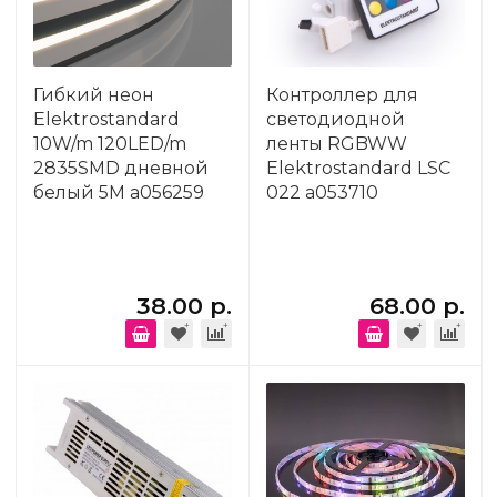
Гибкий неон
Контроллер для
Elektrostandard
светодиодной
10W/m 120LED/m
ленты RGBWW
2835SMD дневной
Elektrostandard LSC
белый 5M a056259
022 a053710
38.00 р.
68.00 р.