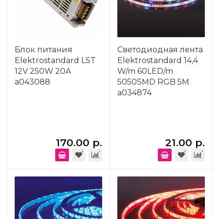
Блок питания
Светодиодная лента
Elektrostandard LST
Elektrostandard 14,4
12V 250W 20A
W/m 60LED/m
a043088
5050SMD RGB 5M
a034874
170.00 р.
21.00 р.