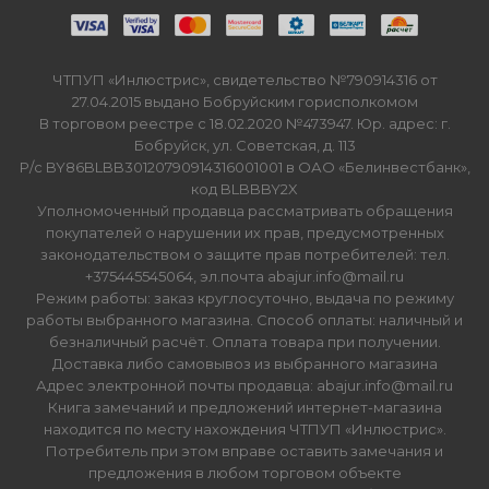
ЧТПУП «Инлюстрис», свидетельство №790914316 от
27.04.2015 выдано Бобруйским горисполкомом
В торговом реестре с 18.02.2020 №473947. Юр. адрес: г.
Бобруйск, ул. Советская, д. 113
Р/с BY86BLBB30120790914316001001 в ОАО «Белинвестбанк»,
код BLBBBY2X
Уполномоченный продавца рассматривать обращения
покупателей о нарушении их прав, предусмотренных
законодательством о защите прав потребителей: тел.
+375445545064, эл.почта abajur.info@mail.ru
Режим работы: заказ круглосуточно, выдача по режиму
работы выбранного магазина. Способ оплаты: наличный и
безналичный расчёт. Оплата товара при получении.
Доставка либо самовывоз из выбранного магазина
Адрес электронной почты продавца: abajur.info@mail.ru
Книга замечаний и предложений интернет-магазина
находится по месту нахождения ЧТПУП «Инлюстрис».
Потребитель при этом вправе оставить замечания и
предложения в любом торговом объекте