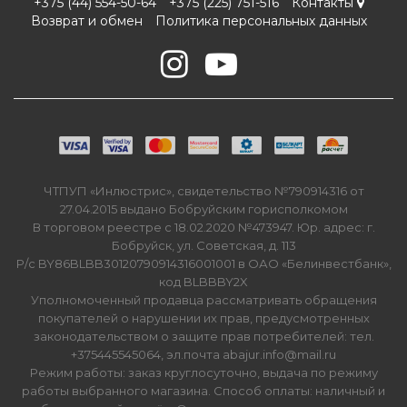
+375 (44) 554-50-64
+375 (225) 751-516
Контакты
Возврат и обмен
Политика персональных данных
ЧТПУП «Инлюстрис», свидетельство №790914316 от
27.04.2015 выдано Бобруйским горисполкомом
В торговом реестре с 18.02.2020 №473947. Юр. адрес: г.
Бобруйск, ул. Советская, д. 113
Р/с BY86BLBB30120790914316001001 в ОАО «Белинвестбанк»,
код BLBBBY2X
Уполномоченный продавца рассматривать обращения
покупателей о нарушении их прав, предусмотренных
законодательством о защите прав потребителей: тел.
+375445545064, эл.почта abajur.info@mail.ru
Режим работы: заказ круглосуточно, выдача по режиму
работы выбранного магазина. Способ оплаты: наличный и