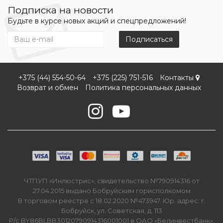
Подписка на новости
Будьте в курсе новых акций и спецпредложений!
Подписаться
+375 (44) 554-50-64
+375 (225) 751-516
Контакты
Возврат и обмен
Политика персональных данных
ЧТПУП «Инлюстрис», свидетельство №790914316 от
27.04.2015 выдано Бобруйским горисполкомом
В торговом реестре с 18.02.2020 №473947. Юр. адрес: г.
Бобруйск, ул. Советская, д. 113
Р/с BY86BLBB30120790914316001001 в ОАО «Белинвестбанк»,