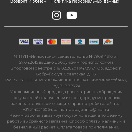
Возврат и обмен
Политика персональных данных
ЧТПУП «Инлюстрис», свидетельство №790914316 от
27.04.2015 выдано Бобруйским горисполкомом
В торговом реестре с 18.02.2020 №473947. Юр. адрес: г.
Бобруйск, ул. Советская, д. 113
Р/с BY86BLBB30120790914316001001 в ОАО «Белинвестбанк»,
код BLBBBY2X
Уполномоченный продавца рассматривать обращения
покупателей о нарушении их прав, предусмотренных
законодательством о защите прав потребителей: тел.
+375445545064, эл.почта abajur.info@mail.ru
Режим работы: заказ круглосуточно, выдача по режиму
работы выбранного магазина. Способ оплаты: наличный и
безналичный расчёт. Оплата товара при получении.