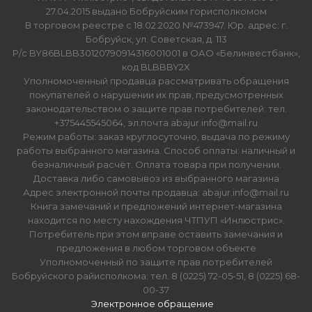
27.04.2015 выдано Бобруйским горисполкомом
В торговом реестре с 18.02.2020 №473947. Юр. адрес: г.
Бобруйск, ул. Советская, д. 113
Р/с BY86BLBB30120790914316001001 в ОАО «Белинвестбанк»,
код BLBBBY2X
Уполномоченный продавца рассматривать обращения
покупателей о нарушении их прав, предусмотренных
законодательством о защите прав потребителей: тел.
+375445545064, эл.почта abajur.info@mail.ru
Режим работы: заказ круглосуточно, выдача по режиму
работы выбранного магазина. Способ оплаты: наличный и
безналичный расчёт. Оплата товара при получении.
Доставка либо самовывоз из выбранного магазина
Адрес электронной почты продавца: abajur.info@mail.ru
Книга замечаний и предложений интернет-магазина
находится по месту нахождения ЧТПУП «Инлюстрис».
Потребитель при этом вправе оставить замечания и
предложения в любом торговом объекте
Уполномоченный по защите прав потребителей
Бобруйского райисполкома: тел. 8 (0225) 72-05-51, 8 (0225) 68-
00-37
Электронное обращение