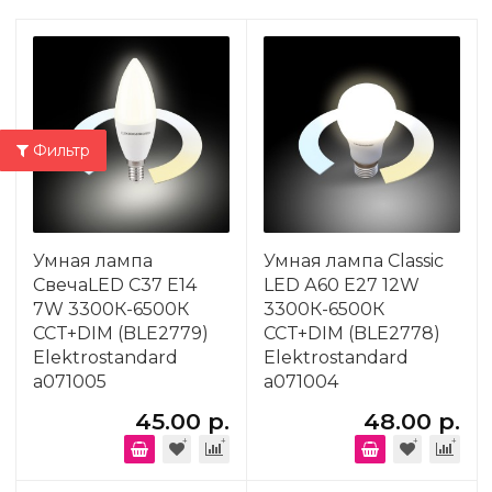
Фильтр
Умная лампа
Умная лампа Classic
СвечаLED C37 Е14
LED А60 Е27 12W
7W 3300К-6500К
3300К-6500К
CCT+DIM (BLE2779)
CCT+DIM (BLE2778)
Elektrostandard
Elektrostandard
a071005
a071004
45.00 р.
48.00 р.