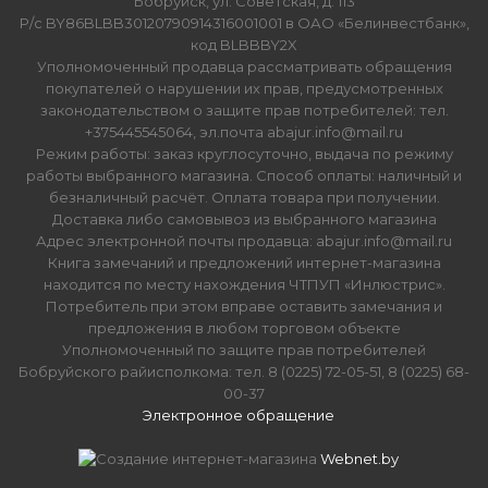
Бобруйск, ул. Советская, д. 113
Р/с BY86BLBB30120790914316001001 в ОАО «Белинвестбанк»,
код BLBBBY2X
Уполномоченный продавца рассматривать обращения
покупателей о нарушении их прав, предусмотренных
законодательством о защите прав потребителей: тел.
+375445545064, эл.почта abajur.info@mail.ru
Режим работы: заказ круглосуточно, выдача по режиму
работы выбранного магазина. Способ оплаты: наличный и
безналичный расчёт. Оплата товара при получении.
Доставка либо самовывоз из выбранного магазина
Адрес электронной почты продавца: abajur.info@mail.ru
Книга замечаний и предложений интернет-магазина
находится по месту нахождения ЧТПУП «Инлюстрис».
Потребитель при этом вправе оставить замечания и
предложения в любом торговом объекте
Уполномоченный по защите прав потребителей
Бобруйского райисполкома: тел. 8 (0225) 72-05-51, 8 (0225) 68-
00-37
Электронное обращение
Создание интернет-магазина
Webnet.by