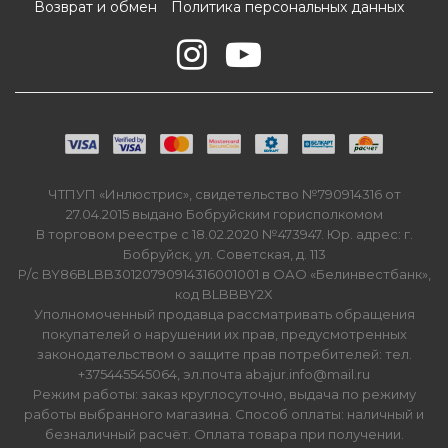
Возврат и обмен
Политика персональных данных
ЧТПУП «Инлюстрис», свидетельство №790914316 от
27.04.2015 выдано Бобруйским горисполкомом
В торговом реестре с 18.02.2020 №473947. Юр. адрес: г.
Бобруйск, ул. Советская, д. 113
Р/с BY86BLBB30120790914316001001 в ОАО «Белинвестбанк»,
код BLBBBY2X
Уполномоченный продавца рассматривать обращения
покупателей о нарушении их прав, предусмотренных
законодательством о защите прав потребителей: тел.
+375445545064, эл.почта abajur.info@mail.ru
Режим работы: заказ круглосуточно, выдача по режиму
работы выбранного магазина. Способ оплаты: наличный и
безналичный расчёт. Оплата товара при получении.