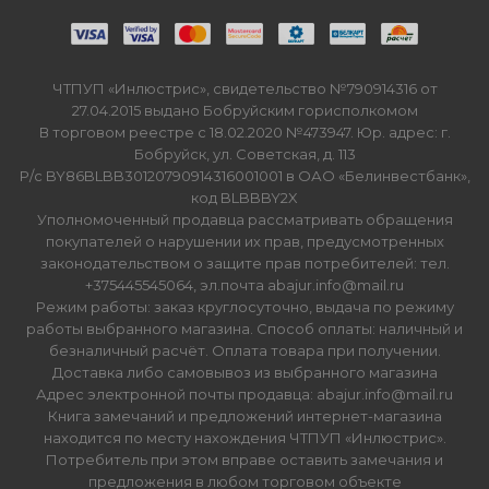
ЧТПУП «Инлюстрис», свидетельство №790914316 от
27.04.2015 выдано Бобруйским горисполкомом
В торговом реестре с 18.02.2020 №473947. Юр. адрес: г.
Бобруйск, ул. Советская, д. 113
Р/с BY86BLBB30120790914316001001 в ОАО «Белинвестбанк»,
код BLBBBY2X
Уполномоченный продавца рассматривать обращения
покупателей о нарушении их прав, предусмотренных
законодательством о защите прав потребителей: тел.
+375445545064, эл.почта abajur.info@mail.ru
Режим работы: заказ круглосуточно, выдача по режиму
работы выбранного магазина. Способ оплаты: наличный и
безналичный расчёт. Оплата товара при получении.
Доставка либо самовывоз из выбранного магазина
Адрес электронной почты продавца: abajur.info@mail.ru
Книга замечаний и предложений интернет-магазина
находится по месту нахождения ЧТПУП «Инлюстрис».
Потребитель при этом вправе оставить замечания и
предложения в любом торговом объекте