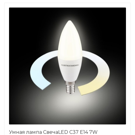
Умная лампа СвечаLED C37 Е14 7W