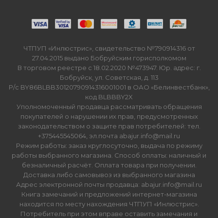
ЧТПУП «Инлюстрис», свидетельство №790914316 от
27.04.2015 выдано Бобруйским горисполкомом
В торговом реестре с 18.02.2020 №473947. Юр. адрес: г.
Бобруйск, ул. Советская, д. 113
Р/с BY86BLBB30120790914316001001 в ОАО «Белинвестбанк»,
код BLBBBY2X
Уполномоченный продавца рассматривать обращения
покупателей о нарушении их прав, предусмотренных
законодательством о защите прав потребителей: тел.
+375445545064, эл.почта abajur.info@mail.ru
Режим работы: заказ круглосуточно, выдача по режиму
работы выбранного магазина. Способ оплаты: наличный и
безналичный расчёт. Оплата товара при получении.
Доставка либо самовывоз из выбранного магазина
Адрес электронной почты продавца: abajur.info@mail.ru
Книга замечаний и предложений интернет-магазина
находится по месту нахождения ЧТПУП «Инлюстрис».
Потребитель при этом вправе оставить замечания и