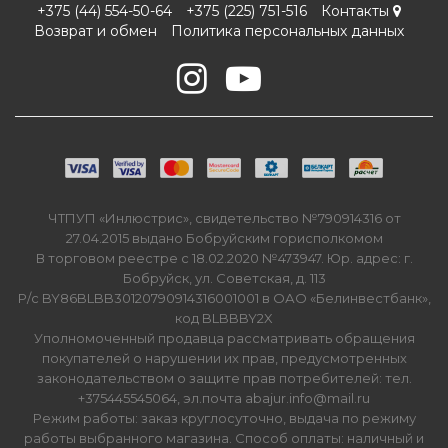
+375 (44) 554-50-64
+375 (225) 751-516
Контакты
Возврат и обмен
Политика персональных данных
ЧТПУП «Инлюстрис», свидетельство №790914316 от
27.04.2015 выдано Бобруйским горисполкомом
В торговом реестре с 18.02.2020 №473947. Юр. адрес: г.
Бобруйск, ул. Советская, д. 113
Р/с BY86BLBB30120790914316001001 в ОАО «Белинвестбанк»,
код BLBBBY2X
Уполномоченный продавца рассматривать обращения
покупателей о нарушении их прав, предусмотренных
законодательством о защите прав потребителей: тел.
+375445545064, эл.почта abajur.info@mail.ru
Режим работы: заказ круглосуточно, выдача по режиму
работы выбранного магазина. Способ оплаты: наличный и