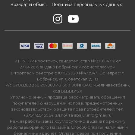
Возврат и обмен
Политика персональных данных
ЧТПУП «Инлюстрис», свидетельство №790914316 от
27.04.2015 выдано Бобруйским горисполкомом
В торговом реестре с 18.02.2020 №473947. Юр. адрес: г.
Бобруйск, ул. Советская, д. 113
Р/с BY86BLBB30120790914316001001 в ОАО «Белинвестбанк»,
код BLBBBY2X
Уполномоченный продавца рассматривать обращения
покупателей о нарушении их прав, предусмотренных
законодательством о защите прав потребителей: тел.
+375445545064, эл.почта abajur.info@mail.ru
Режим работы: заказ круглосуточно, выдача по режиму
работы выбранного магазина. Способ оплаты: наличный и
безналичный расчёт. Оплата товара при получении.