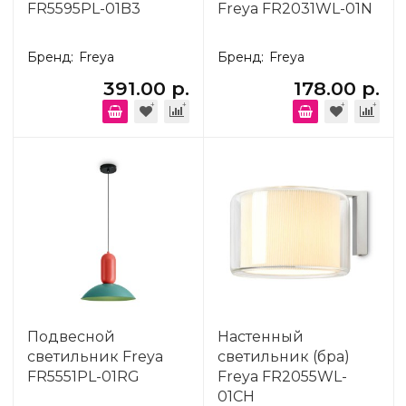
FR5595PL-01B3
Freya FR2031WL-01N
Бренд:
Freya
Бренд:
Freya
391.00 р.
178.00 р.
Подвесной
Настенный
светильник Freya
светильник (бра)
FR5551PL-01RG
Freya FR2055WL-
01CH