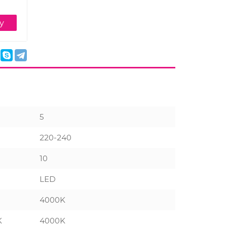
у
5
220-240
10
LED
4000K
K
4000K