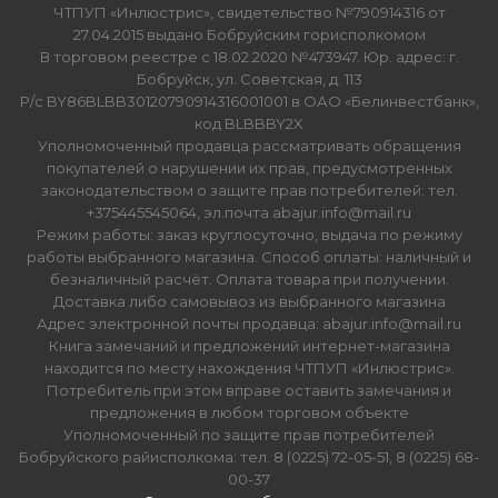
ЧТПУП «Инлюстрис», свидетельство №790914316 от
27.04.2015 выдано Бобруйским горисполкомом
В торговом реестре с 18.02.2020 №473947. Юр. адрес: г.
Бобруйск, ул. Советская, д. 113
Р/с BY86BLBB30120790914316001001 в ОАО «Белинвестбанк»,
код BLBBBY2X
Уполномоченный продавца рассматривать обращения
покупателей о нарушении их прав, предусмотренных
законодательством о защите прав потребителей: тел.
+375445545064, эл.почта abajur.info@mail.ru
Режим работы: заказ круглосуточно, выдача по режиму
работы выбранного магазина. Способ оплаты: наличный и
безналичный расчёт. Оплата товара при получении.
Доставка либо самовывоз из выбранного магазина
Адрес электронной почты продавца: abajur.info@mail.ru
Книга замечаний и предложений интернет-магазина
находится по месту нахождения ЧТПУП «Инлюстрис».
Потребитель при этом вправе оставить замечания и
предложения в любом торговом объекте
Уполномоченный по защите прав потребителей
Бобруйского райисполкома: тел. 8 (0225) 72-05-51, 8 (0225) 68-
00-37