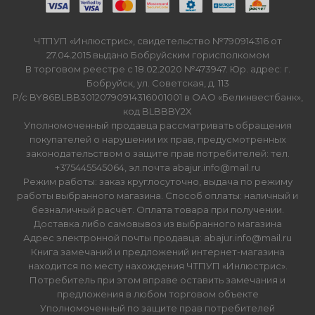
ЧТПУП «Инлюстрис», свидетельство №790914316 от
27.04.2015 выдано Бобруйским горисполкомом
В торговом реестре с 18.02.2020 №473947. Юр. адрес: г.
Бобруйск, ул. Советская, д. 113
Р/с BY86BLBB30120790914316001001 в ОАО «Белинвестбанк»,
код BLBBBY2X
Уполномоченный продавца рассматривать обращения
покупателей о нарушении их прав, предусмотренных
законодательством о защите прав потребителей: тел.
+375445545064, эл.почта abajur.info@mail.ru
Режим работы: заказ круглосуточно, выдача по режиму
работы выбранного магазина. Способ оплаты: наличный и
безналичный расчёт. Оплата товара при получении.
Доставка либо самовывоз из выбранного магазина
Адрес электронной почты продавца: abajur.info@mail.ru
Книга замечаний и предложений интернет-магазина
находится по месту нахождения ЧТПУП «Инлюстрис».
Потребитель при этом вправе оставить замечания и
предложения в любом торговом объекте
Уполномоченный по защите прав потребителей