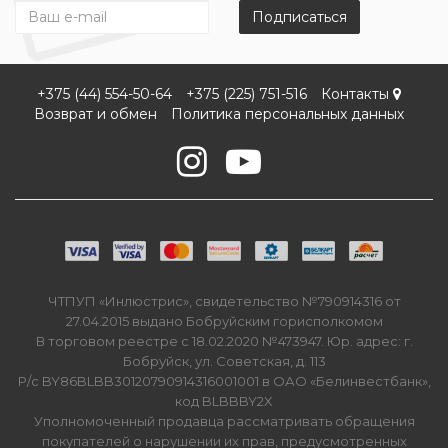
Подписаться
+375 (44) 554-50-64
+375 (225) 751-516
Контакты
Возврат и обмен
Политика персональных данных
ЧТПУП «Инлюстрис», свидетельство №790914316 от
27.04.2015 выдано Бобруйским горисполкомом
В торговом реестре с 18.02.2020 №473947. Юр. адрес: г.
Бобруйск, ул. Советская, д. 113
Р/с BY86BLBB30120790914316001001 в ОАО «Белинвестбанк»,
код BLBBBY2X
Уполномоченный продавца рассматривать обращения
покупателей о нарушении их прав, предусмотренных