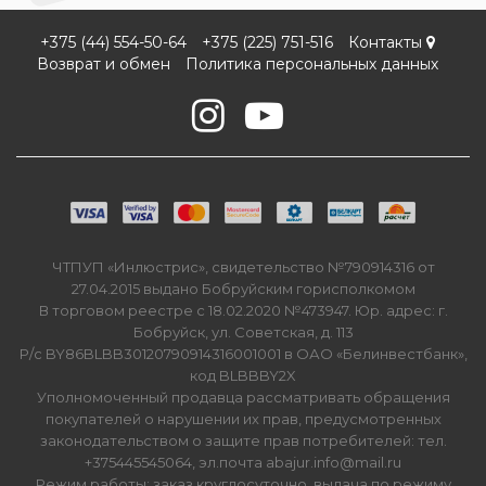
+375 (44) 554-50-64
+375 (225) 751-516
Контакты
Возврат и обмен
Политика персональных данных
ЧТПУП «Инлюстрис», свидетельство №790914316 от
27.04.2015 выдано Бобруйским горисполкомом
В торговом реестре с 18.02.2020 №473947. Юр. адрес: г.
Бобруйск, ул. Советская, д. 113
Р/с BY86BLBB30120790914316001001 в ОАО «Белинвестбанк»,
код BLBBBY2X
Уполномоченный продавца рассматривать обращения
покупателей о нарушении их прав, предусмотренных
законодательством о защите прав потребителей: тел.
+375445545064, эл.почта abajur.info@mail.ru
Режим работы: заказ круглосуточно, выдача по режиму