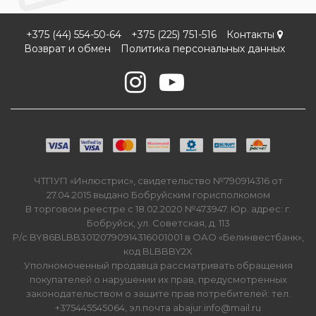
+375 (44) 554-50-64
+375 (225) 751-516
Контакты
Возврат и обмен
Политика персональных данных
ЧТПУП «Инлюстрис», свидетельство №790914316 от
27.04.2015 выдано Бобруйским горисполкомом
В торговом реестре с 18.02.2020 №473947. Юр. адрес: г.
Бобруйск, ул. Советская, д. 113
Р/с BY86BLBB30120790914316001001 в ОАО «Белинвестбанк»,
код BLBBBY2X
Уполномоченный продавца рассматривать обращения
покупателей о нарушении их прав, предусмотренных
законодательством о защите прав потребителей: тел.
+375445545064, эл.почта abajur.info@mail.ru