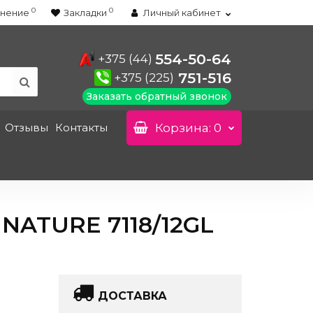
0
0
нение
Закладки
Личный кабинет
554-50-64
+375 (44)
751-516
+375 (225)
Заказать обратный звонок
Отзывы
Контакты
Корзина
: 0
ATURE 7118/12GL
ДОСТАВКА