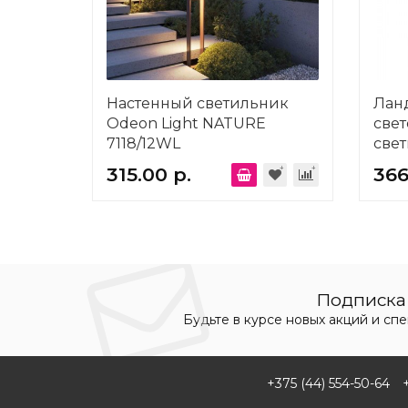
Настенный светильник
Лан
Odeon Light NATURE
све
7118/12WL
свет
Natu
315.00 р.
366
Подписка 
Будьте в курсе новых акций и сп
+375 (44) 554-50-64