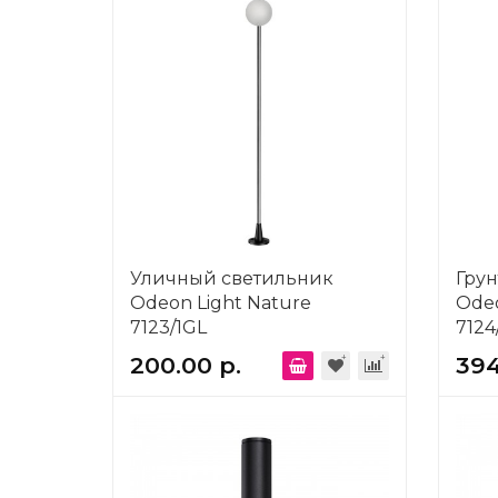
Уличный светильник
Гру
Odeon Light Nature
Ode
7123/1GL
7124
200.00 р.
394