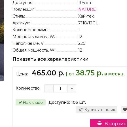
Доступно:
105
шт.
Коллекция:
NATURE
Стиль:
Хай-тек
Артикул:
7118/12GL
Количество ламп:
1
Мощность лампы, W:
12
Напряжение, V:
220
Общая мощность, W:
12
Показать все характеристики
465.00 р.
38.75 р.
| от
в месяц
Цена:
Количество:
-
+
Доступно:
105
шт.
На складе
Купить в 1 клик
В корзин