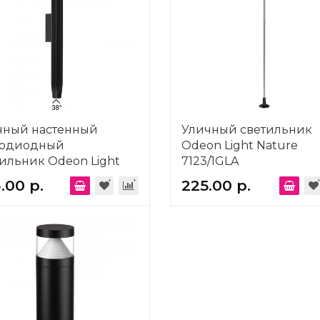
чный настенный
Уличный светильник
тодиодный
Odeon Light Nature
ильник Odeon Light
7123/1GLA
re Jug 7141/12WL
.00 р.
225.00 р.