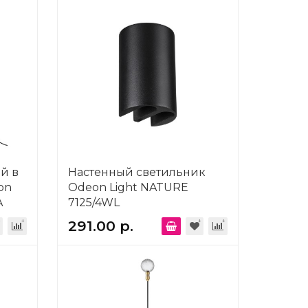
й в
Настенный светильник
on
Odeon Light NATURE
A
7125/4WL
291.00 р.