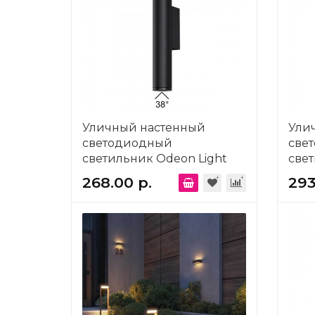
Уличный настенный
Ули
светодиодный
све
светильник Odeon Light
свет
Nature Tubus 7105/6WL
Natu
268.00 р.
293