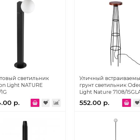
нтовый светильник
Уличный встраиваемы
on Light NATURE
грунт светильник Ode
/1G
Light Nature 7108/15GL
.00 р.
552.00 р.