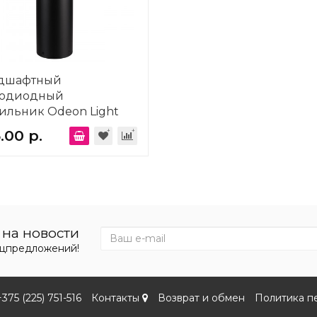
дшафтный
тодиодный
ильник Odeon Light
re Hulk 7140/20GL
.00 р.
на новости
ецпредложений!
+375 (225) 751-516
Контакты
Возврат и обмен
Политика п