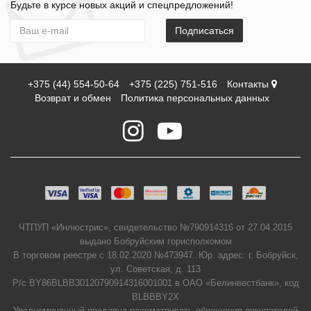
Будьте в курсе новых акций и спецпредложений!
Подписаться
+375 (44) 554-50-64
+375 (225) 751-516
Контакты
Возврат и обмен
Политика персональных данных
ЧТПУП «Инлюстрис», свидетельство №790914316 от 27.04.2015
выдано Бобруйским горисполкомом
В торговом реестре с 18.02.2020 №473947. Юр. адрес: г. Бобруйск,
ул. Советская, д. 113
Р/с BY86BLBB30120790914316001001 в ОАО «Белинвестбанк», код
BLBBBY2X
Уполномоченный продавца рассматривать обращения покупателей